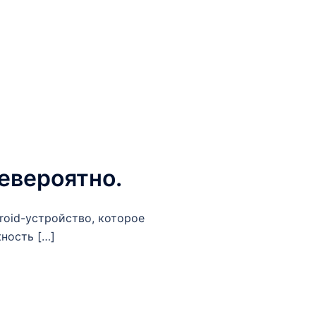
невероятно.
roid-устройство, которое
ность […]