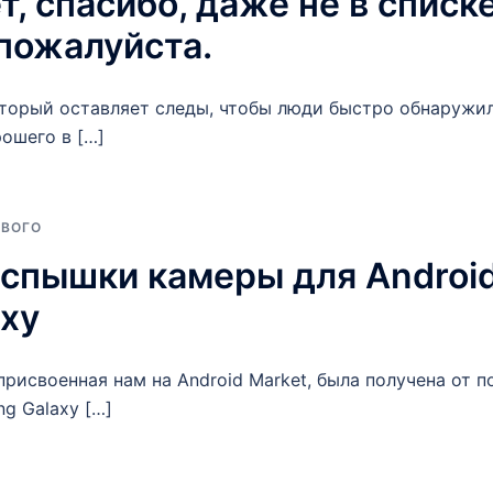
т, спасибо, даже не в списк
пожалуйста.
торый оставляет следы, чтобы люди быстро обнаружили
ошего в […]
ОВОГО
спышки камеры для Android 
xy
 присвоенная нам на Android Market, была получена от 
g Galaxy […]