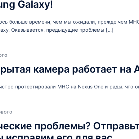
ng Galaxy!
лось больше времени, чем мы ожидали, прежде чем MH
laxy. Оказывается, предыдущие проблемы […]
ОГО
ытая камера работает на An
ыстро протестировали MHC на Nexus One и рады, что он
ОВОГО
ческие проблемы? Отправьт
 исправим его для вас.