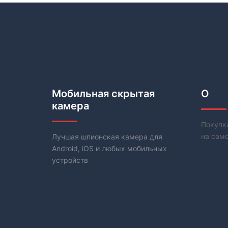
Мобильная скрытая
О
камера
Покупка
на само
Лучшая шпионская камера для
Android, iOS и любых мобильных
устройств