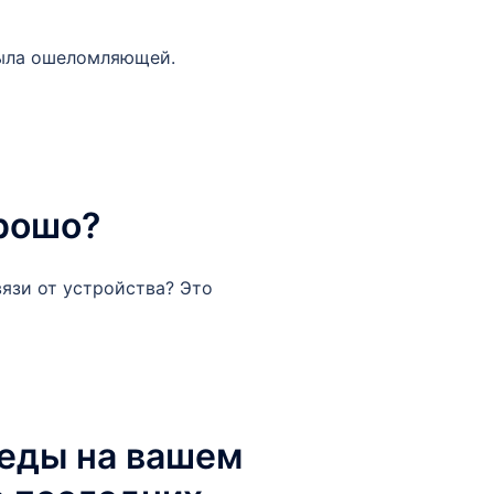
была ошеломляющей.
орошо?
язи от устройства? Это
леды на вашем