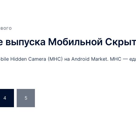
ОВОГО
е выпуска Мобильной Скры
ile Hidden Camera (MHC) на Android Market. MHC — е
4
5