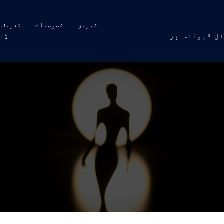
خبریں
خصوصیات
تعریف
ل ڈیوائس پر
ڈاؤ