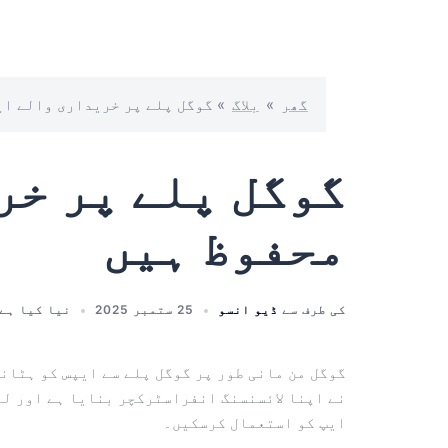
گھر
»
بلاگ
»
گوگل پلے پر خریداری والے ای
گوگل پلے پر خر
محفوظ ہیں
کی طرف سے
ڈیو انسو
25 ستمبر 2025
نیا کیا ہے
گوگل من مانی طور پر گوگل پلے سے ایپس کو ہٹان
نے اپنا لائسنسنگ انفراسٹرکچر بنایا ہے اور لہ
ایپ کو استعمال کرسکیں۔