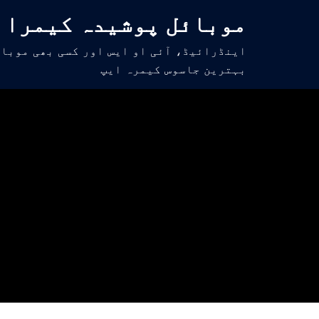
موبائل پوشیدہ کیمرا
اینڈرائیڈ، آئی او ایس اور کسی بھی موبائ
بہترین جاسوس کیمرہ ایپ