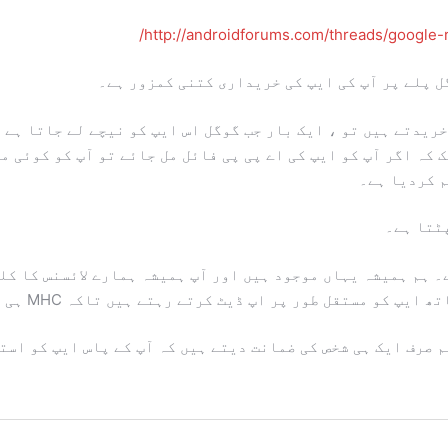
http://androidforums.com/threads/google-
ل پلے پر آپ کی ایپ کی خریداری کتنی کمزور ہے۔
ریدتے ہیں تو ، ایک بار جب گوگل اس ایپ کو نیچے لے جاتا ہے 
 کہ اگر آپ کو ایپ کی اے پی پی فائل مل جائے تو آپ کو کوئی 
م کردیا ہے۔
ٹتا ہے۔
۔ ہم ہمیشہ یہاں موجود ہیں اور آپ ہمیشہ ہمارے لائسنس کا ک
قل طور پر اپ ڈیٹ کرتے رہتے ہیں تاکہ MHC ہی بہتر اور بہتر ہوسکے!