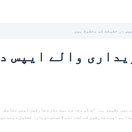
پس در حقیقت کم محفوظ ہیں
یداری والے ایپس د
ے میں مشہور ہے۔ اس کی وجہ سے بہت سارے صارفین اپنی معاوضہ 
ذا ہم اپنے صارفین کے لئے نئے لائسنس دوبارہ تشکیل دینے میں