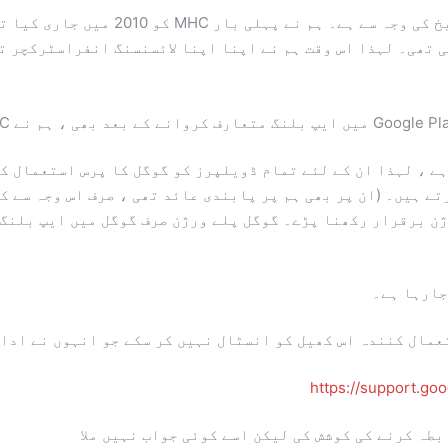
ی تھی۔ لہذا اس وقت ہم نے اپنا اپنا لائسنسنگ انفراسٹرکچر ت
ہے ، لہذا ان کے لئے تمام ڈویلپرز کو گوگل کا پرس استعمال ک
ے ہیں۔ (ان پر بھی ہم پر پابندی عائد تھی ، صرف اس وجہ سے کہ
ے تھے) اسی وجہ سے ہمیں ایم ایچ سی کے 2 ورژن برقرار رکھنا پڑے۔ گوگل پلے ورژن صرف 
جارہا ہے۔
عمال کنندہ اس کھیل کو انسٹال نہیں کر سکے جو انہوں نے ادا 
https://support.go
بطہ کرنے کی کوشش کی لیکن اسے کوئی جواب نہیں ملا