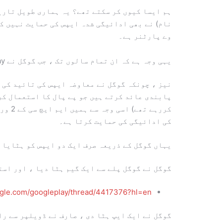
نام) نے بھی ادائیگی شدہ ایپس کی حمایت نہیں ک
وے پارٹنر ہے۔
یہی وجہ ہے کہ ان تمام سالوں تک ، جب گوگل نے Google Play میں ایپ بلنگ متعارف کروانے کے بعد بھی ، ہم نے MHC کا پے پال لائسنس ورژن جاری کیا ہوا ہے۔
نیز ، چونکہ گوگل نے معاوضہ ایپس کی تائید کی 
پابندی عائد کرتے ہیں جو پے پال کا استعمال کرت
کررہ
کی ادائیگی کی حمایت کرتا ہے۔
یہاں گوگل کے ذریعہ صرف ایک دو ایپس کو ہٹایا 
گوگل نے گوگل پلے سے ایک گیم ہٹا دیا ، اور است
ogle.com/googleplay/thread/4417376?hl=en
گوگل نے ایک ایپ ہٹا دی ، صارف نے ڈویلپر سے را