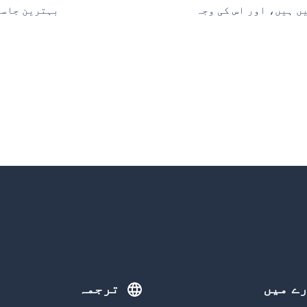
ظ نہیں ہیں، اور اس کی وجہ
بہترین جاسوس کیمرہ ای
رے میں
ترجمہ