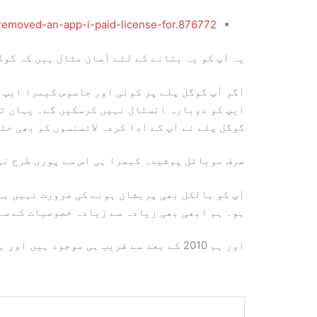
removed-an-app-i-paid-license-for.876772/
یہ آپ کو یہ بتانے کے لئے آسان مثال ہیں کہ گوگ
اگر آپ گوگل پلے پر کوئی اور جاسوس کیمرا ایپ خ
ایپ کو دوبارہ انسٹال نہیں کرسکیں گے۔ یہاں تک
گوگل پلے نے آپ کے ادا کردہ لائسنسوں کو بھی خت
صرف موبائل پوشیدہ کیمرا ہی اس سے پوری طرح نپ
آپ کو بالکل بھی پریشان ہونے کی ضرورت نہیں ہے
ہو۔ ہم ابھی بھی زیادہ سے زیادہ خصوصیات کے ساتھ ایپ کو مست
اور ہم 2010 کے بعد سے قریب ہی موجود ہیں اور ہم صرف ایک ہی شخص کی ضمانت دیتے ہیں کہ آپ کے پاس ایپ کو استعمال کرنے کا مستقل لائسنس ہے۔