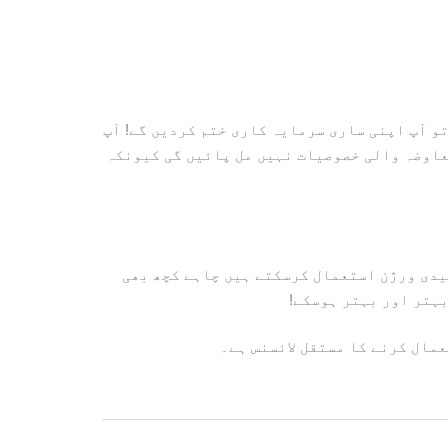
تو آپ اپنی ساری سرمایہ کاری ختم کردیں گے! آپ
معاوضہ والی خصوصیات نہیں مل پائیں گی کیونکہ
لیدی ورژن استعمال کرسکتے ہیں چاہے کچھ بھی