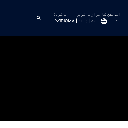
ایڈیشن کا موازنہ کریں
اپ گریڈ
ن لوڈ
لنگ | زبان | IDIOMA