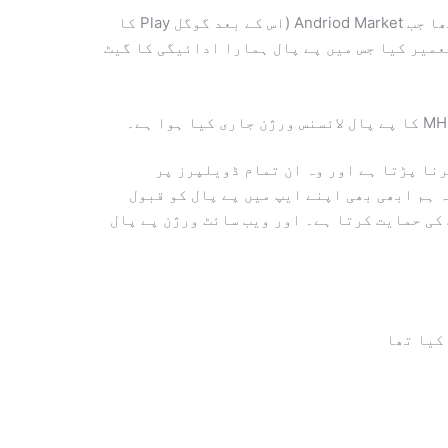
ہم ایسا کیوں کر سکتے تھے؟ یہ ہماری طویل تاریخ کی وجہ سے ہے۔ ہم نے پہلی بار MHC کو 2010 میں جاری کیا تھا جب Andriod Market (اس کے بعد گوگل Play کا
عمیر کیا جس میں پے پال ہمارا ادائیگی کا گیٹ
رنا پڑتا ہے اور وہ ان تمام ڈویلپرز پر
 ہم ابھی بھی اپنے ایپ میں پے پال کو قبول
گوگل میں ایپ بلنگ کی حمایت کرتا ہے۔ اور ویب سائٹ ورژن پے پال
کیا تھا