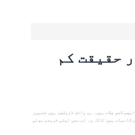
ر حقیقت کم
ایپس کھو چکے ہیں۔ ہم واحد ڈویلپر ہیں جنہوں
 کامیاب ہیں تاکہ وہ اب بھی اپنی خریدی ہوئی