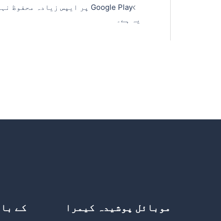
Google Play پر ایپس زیادہ محفو
یہ ہے۔
موبائل پوشیدہ کیمرا
کے با