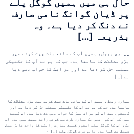
حال ہی میں ہمیں گوگل پلے
پر ڈیان گوانگ نامی صارف
نے دنگ کر دیا ہے۔ وہ
بذریعہ […]
پیاری ریچل، ہمیں آپ کے ساتھ بات چیت کرنے میں
بڑی مشکلات کا سامنا ہے۔ جب کہ ہم نے آپ کا تکنیکی
مسئلہ حل کر دیا ہے اور ہر ایک کا جواب بھی دیا
ہے […]
پیاری ریچل، ہمیں آپ کے ساتھ بات چیت کرنے میں بڑی مشکلات کا
سامنا ہے۔ جب کہ ہم نے آپ کا تکنیکی مسئلہ حل کر دیا ہے اور
گھنٹوں میں آپ کی ہر ای میل کا جواب بھی دے دیا ہے، آپ کہتے
ہیں کہ آپ کو ابھی تک ہماری طرف سے کوئی رائے نہیں ملی ہے۔ اب
تک، آپ کا گوگل پلے اسٹور کمنٹ ہمارے رابطے کا واحد قابل عمل
چینل بن گیا ہے۔ تاہم صرف گوگل پلے […]