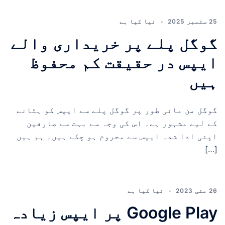
25 ستمبر 2025
نیا کیا ہے
گوگل پلے پر خریداری والے
ایپس در حقیقت کم محفوظ
ہیں
گوگل من مانی طور پر گوگل پلے سے ایپس کو ہٹانے
کے لیے مشہور ہے۔ اس کی وجہ سے بہت سے صارفین
اپنی ادا شدہ ایپس سے محروم ہو چکے ہیں۔ ہم ہیں
[…]
26 مئی 2023
نیا کیا ہے
Google Play پر ایپس زیادہ