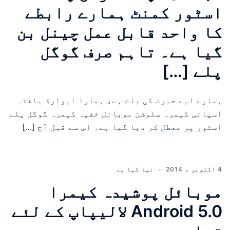
اسٹور کمنٹ ہمارے رابطے
کا واحد قابل عمل چینل بن
گیا ہے۔ تاہم صرف گوگل
پلے […]
ہمارے لیے حیرت کی بات ہے، ہمارا ایوارڈ یافتہ
اسپائی کیمرہ سلوشن موبائل خفیہ کیمرہ گوگل پلے
اسٹور پر معطل کر دیا گیا ہے۔ اس سے قبل آج […]
4 اکتوبر ، 2014
نیا کیا ہے
موبائل پوشیدہ کیمرا
Android 5.0 لالیپاپ کے لئے