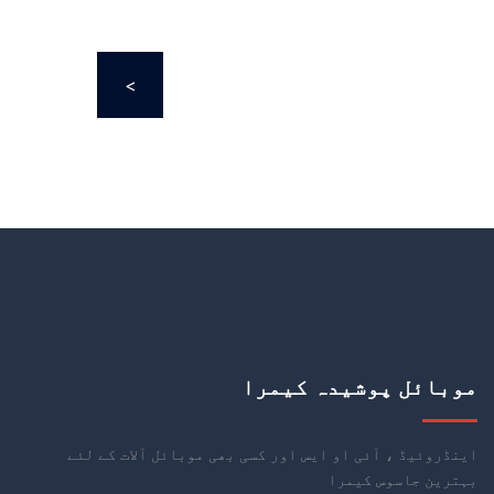
سے کہ
سے کہ
سے کہ
سے کہ
>
[… ]
[… ]
[… ]
[… ]
موبائل پوشیدہ کیمرا
اینڈروئیڈ ، آئی او ایس اور کسی بھی موبائل آلات کے لئے
بہترین جاسوس کیمرا