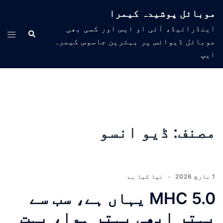
موبائل پوشیدہ کیمرا
اینڈرائیڈ، آئی او ایس اور کسی بھی
موبائل ڈیوائس پر بہترین جاسوس کیمرہ
ایپ
مصنف:
ڈیو انسو
1 مارچ 2026
نیا کیا ہے
MHC 5.0 یہاں ہے، سب سے
بہتر ابھی بہتر ہوا، بہت