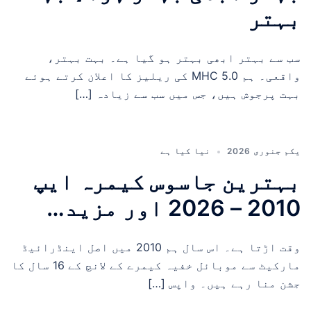
بہتر
سب سے بہتر ابھی بہتر ہو گیا ہے۔ بہت بہتر،
واقعی۔ ہم MHC 5.0 کی ریلیز کا اعلان کرتے ہوئے
بہت پرجوش ہیں، جس میں سب سے زیادہ […]
یکم جنوری 2026
نیا کیا ہے
بہترین جاسوس کیمرہ ایپ
2010 – 2026 اور مزید…
وقت اڑتا ہے۔ اس سال ہم 2010 میں اصل اینڈرائیڈ
مارکیٹ سے موبائل خفیہ کیمرے کے لانچ کے 16 سال کا
جشن منا رہے ہیں۔ واپس […]