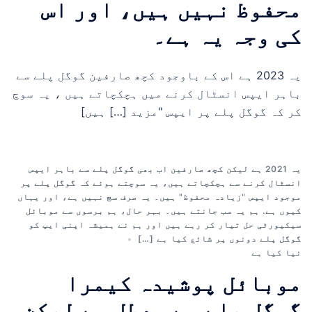
محفوظ نہیں ہیں، اور اس
کی وجہ یہ ہے۔
یہ 2023 ہے اس کے باوجود کچھ صارفین گوگل پلے سے
باہر ایپس انسٹال کرنے میں ہچکچاتے ہیں ، یہ سوچ
کر کہ گوگل پلے پر ایپس "مزید […] ہیں]
یہ 2021 ہے لیکن کچھ صارفین اب بھی گوگل پلے سے باہر ایپس
انسٹال کرنے سے ہچکچاتے ہیں، یہ سوچتے ہوئے کہ گوگل پلے پر
موجود ایپس "زیادہ محفوظ" ہیں۔ یہ صرف سچ نہیں ہے، اور یہاں
کیوں ہے. ہم یہ سب جانتے ہیں۔ بہر حال، ہم برسوں سے موبائل
سیکیورٹی حل تیار کر رہے ہیں اور ہم نے ہمیشہ اپنی ایپ کو
گوگل پلے دونوں پر شائع کیا ہے […]
نیا کیا ہے
موبائل پوشیدہ کیمرا
گوگل پلے سے معطل ہے لیکن