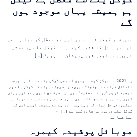
ہم ہمیشہ یہاں موجود ہوں
گے
بری خبر گوگل نے ہماری ایپ کو معطل کر دیا ہے اس
لیے موبائل کا خفیہ کیمرہ اب گوگل پلے پر دستیاب
نہیں ہے۔ اچھی خبر پریشان نہ ہوں؛ […]
یہ 2021 ہے لیکن کچھ صارفین اب بھی گوگل پلے سے باہر ایپس
انسٹال کرنے سے ہچکچاتے ہیں، یہ سوچتے ہوئے کہ گوگل پلے پر
موجود ایپس "زیادہ محفوظ" ہیں۔ یہ صرف سچ نہیں ہے، اور یہاں
کیوں ہے. ہم یہ سب جانتے ہیں۔ بہر حال، ہم برسوں سے موبائل
سیکیورٹی حل تیار کر رہے ہیں اور ہم نے ہمیشہ اپنی ایپ کو
گوگل پلے دونوں پر شائع کیا ہے […]
نیا کیا ہے
موبائل پوشیدہ کیمرہ