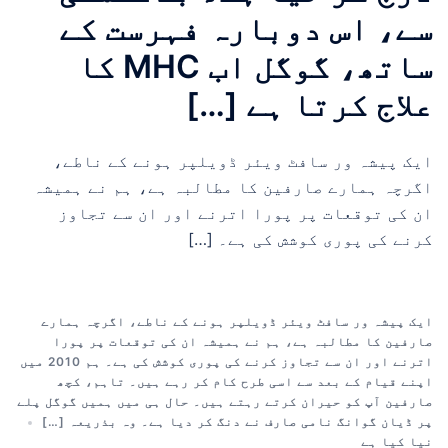
سے، اس دوبارہ فہرست کے
ساتھ، گوگل اب MHC کا
علاج کرتا ہے […]
ایک پیشہ ور سافٹ ویئر ڈویلپر ہونے کے ناطے،
اگرچہ ہمارے صارفین کا مطالبہ ہے، ہم نے ہمیشہ
ان کی توقعات پر پورا اترنے اور ان سے تجاوز
کرنے کی پوری کوشش کی ہے۔ […]
ایک پیشہ ور سافٹ ویئر ڈویلپر ہونے کے ناطے، اگرچہ ہمارے
صارفین کا مطالبہ ہے، ہم نے ہمیشہ ان کی توقعات پر پورا
اترنے اور ان سے تجاوز کرنے کی پوری کوشش کی ہے۔ ہم 2010 میں
اپنے قیام کے بعد سے اسی طرح کام کر رہے ہیں۔ تاہم، کچھ
صارفین آپ کو حیران کرتے رہتے ہیں۔ حال ہی میں ہمیں گوگل پلے
پر ڈیان گوانگ نامی صارف نے دنگ کر دیا ہے۔ وہ بذریعہ […]
نیا کیا ہے