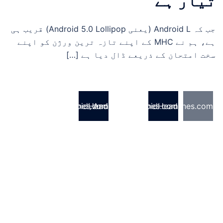
تیار ہے
جب کہ Android L (یعنی Android 5.0 Lollipop) قریب ہی
ہے، ہم نے MHC کے اپنے تازہ ترین ورژن کو اپنے
سخت امتحان کے ذریعے ڈال دیا ہے […]
AndroidHeadlines.com،
AndroidHeadlines.com،
AndroidHeadlines.com،
AndroidHeadlines.com،
جو کہ
جو کہ
جو کہ
جو کہ
سب سے
سب سے
سب سے
سب سے
زیادہ
زیادہ
زیادہ
زیادہ