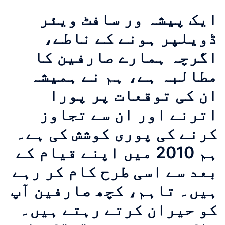
ایک پیشہ ور سافٹ ویئر
ڈویلپر ہونے کے ناطے،
اگرچہ ہمارے صارفین کا
مطالبہ ہے، ہم نے ہمیشہ
ان کی توقعات پر پورا
اترنے اور ان سے تجاوز
کرنے کی پوری کوشش کی ہے۔
ہم 2010 میں اپنے قیام کے
بعد سے اسی طرح کام کر رہے
ہیں۔ تاہم، کچھ صارفین آپ
کو حیران کرتے رہتے ہیں۔