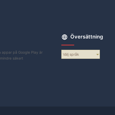
Översättning
a appar på Google Play är
Välj språk
 mindre säkert