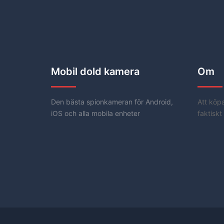
Mobil dold kamera
Om
Den bästa spionkameran för Android,
Att köp
iOS och alla mobila enheter
faktiskt