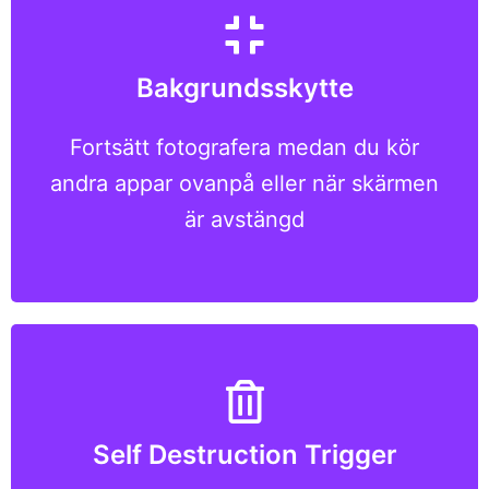
Surfa på webben, titta på några videor
Bakgrundsskytte
eller stäng till och med av enhetens
skärm medan du spionerar i
Fortsätt fotografera medan du kör
bakgrunden; du kan inte bli
andra appar ovanpå eller när skärmen
misstänksam med mobil dold kamera
är avstängd
Garanterad säkerhet vid extrem
nödsituation; enkelt utlösa
Self Destruction Trigger
självförstörelse och voila, låt folk