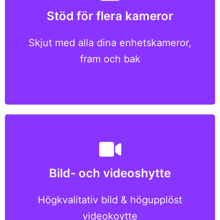
Optimerade kvalitetsinställningar för
Stöd för flera kameror
varje kamera på enheten som
säkerställer bästa möjliga bilder och
Skjut med alla dina enhetskameror,
videor
fram och bak
Hög upplösning, auto-kontinuerlig och
Bild- och videoshytte
burst-läge super-snabb bildskytte;
Super High Definition videoinspelning
Högkvalitativ bild & högupplöst
med timerkontroll, etc.
videokoytte