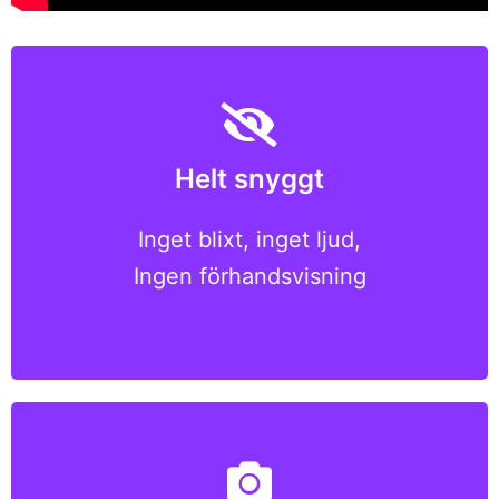
Den enda lösningen för professionell
Helt snyggt
spionfotografering med en helt snygg
driftcykel
Inget blixt, inget ljud,
Ingen förhandsvisning