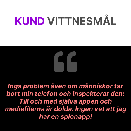
KUND
VITTNESMÅL
Inga problem även om människor tar
bort min telefon och inspekterar den;
Till och med själva appen och
mediefilerna är dolda. Ingen vet att jag
har en spionapp!