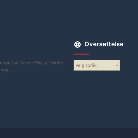
Oversettelse
apper på Google Play er faktisk
Velg språk
trygt