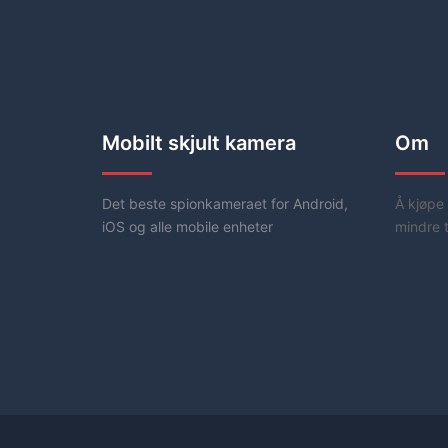
Mobilt skjult kamera
Om
Det beste spionkameraet for Android,
Å kjøpe 
iOS og alle mobile enheter
mindre 