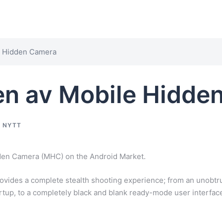
le Hidden Camera
sen av Mobile Hidd
R NYTT
dden Camera (MHC) on the Android Market.
rovides a complete stealth shooting experience; from an unobtru
rtup, to a completely black and blank ready-mode user interfac