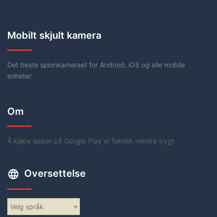
Mobilt skjult kamera
Det beste spionkameraet for Android, iOS og alle mobile
enheter
Om
Å kjøpe apper på Google Play er faktisk mindre trygt
Oversettelse
Velg språk