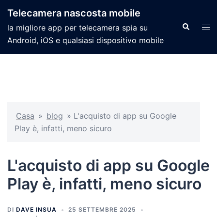
Telecamera nascosta mobile
la migliore app per telecamera spia su
Android, iOS e qualsiasi dispositivo mobile
Casa
»
blog
»
L'acquisto di app su Google
Play è, infatti, meno sicuro
L'acquisto di app su Google
Play è, infatti, meno sicuro
DI
DAVE INSUA
25 SETTEMBRE 2025