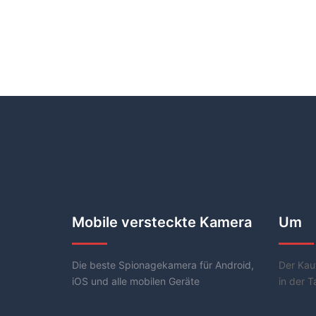
Mobile versteckte Kamera
Um
Die beste Spionagekamera für Android,
Der Kau
iOS und alle mobilen Geräte
in der T