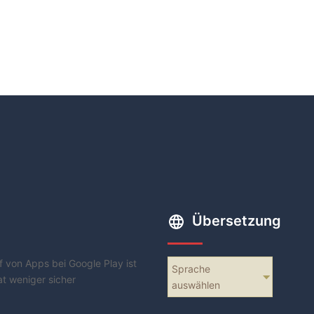
Übersetzung
f von Apps bei Google Play ist
Sprache
at weniger sicher
auswählen