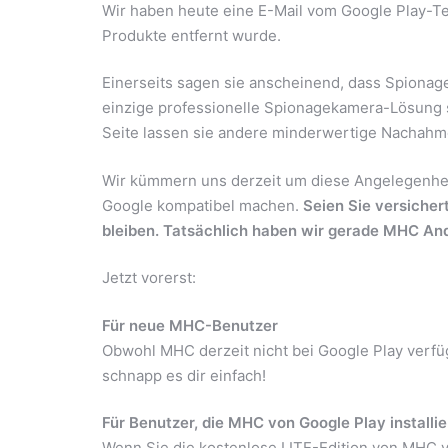
Wir haben heute eine E-Mail vom Google Play-Te
Produkte entfernt wurde.
Einerseits sagen sie anscheinend, dass Spionag
einzige professionelle Spionagekamera-Lösung s
Seite lassen sie andere minderwertige Nachahme
Wir kümmern uns derzeit um diese Angelegenheit
Google kompatibel machen.
Seien Sie versicher
bleiben. Tatsächlich haben wir gerade MHC Andr
Jetzt vorerst:
Für neue MHC-Benutzer
Obwohl MHC derzeit nicht bei Google Play verfü
schnapp es dir einfach!
Für Benutzer, die MHC von Google Play installi
Wenn Sie die kostenlose LITE-Edition von MHC 