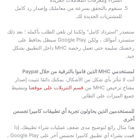
الشراء ومعرفات المعاملات الفريدة
سنقوم بالتحقق بسرعة من معاملتك وإصدار رد كامل
للمشتريات الجديدة لك.
سنصدر "استرداد كامل" ولكننا لن نلغي الطلب بأكمله ؛ بعد ذلك
ستسترد أموالك ، ولكن Google Play سيظل يحافظ على
رخصتك سليمة حتى تعمل رخصة MHC داخل التطبيق بشكل
جيد.
لمستخدمي MHC الذين قاموا بالترقية من خلال Paypal
أنت لا تتأثر بأي شكل من الأشكال. يمكنك دائمًا تثبيت إصدار
مفتاح ترخيص MHC من
قسم التنزيلات على موقعنا
وتنشيط
جميع الميزات على الطاير.
للمستخدمين الذين يحاولون تجربة أي تطبيقات كاميرا تجسس
أخرى
هذا مثال رائع لتوضيح مدى ضعف عمليات شراء تطبيقك. إذا
قمت بشراء أي تطبيق كاميرا تجسس آخر على Google Play ،