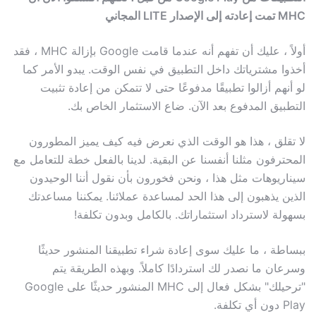
MHC تمت إعادته إلى الإصدار LITE المجاني
أولاً ، عليك أن تفهم أنه عندما قامت Google بإزالة MHC ، فقد
أخذوا مشترياتك داخل التطبيق في نفس الوقت. يبدو الأمر كما
لو أنهم أزالوا تطبيقًا مدفوعًا حتى لا تتمكن من إعادة تثبيت
التطبيق المدفوع بعد الآن. ضاع الاستثمار الخاص بك.
لا تقلق ، هذا هو الوقت الذي نعرض فيه كيف يميز المطورون
المحترفون مثلنا أنفسنا عن البقية. لدينا بالفعل خطة للتعامل مع
سيناريوهات مثل هذا ، ونحن فخورون بأن نقول أننا الوحيدون
الذين يذهبون إلى هذا الحد لمساعدة عملائنا. يمكننا مساعدتك
بسهولة لاسترداد استثماراتك. بالكامل وبدون تكلفة!
ببساطة ، ما عليك سوى إعادة شراء تطبيقنا المنشور حديثًا
وسرعان ما نصدر لك استردادًا كاملاً. وبهذه الطريقة يتم
"ترحيلك" بشكل فعال إلى MHC المنشور حديثًا على Google
Play دون أي تكلفة.