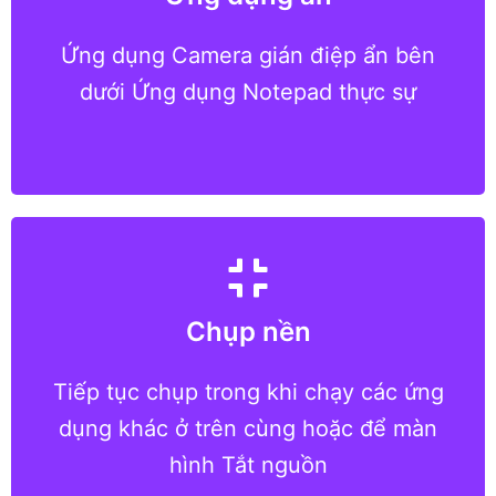
tính năng đầy đủ; Chỉnh sửa và lưu Ghi
chú nhưng sau đó bí mật bắt đầu bắn
Ứng dụng Camera gián điệp ẩn bên
súng ngay cả ngay trước mặt những
dưới Ứng dụng Notepad thực sự
người khác
Lướt web, xem một số video hoặc
Chụp nền
thậm chí tắt nguồn màn hình thiết bị
trong khi đang quay lén ở chế độ nền;
Tiếp tục chụp trong khi chạy các ứng
bạn không thể nghi ngờ khi sử dụng
dụng khác ở trên cùng hoặc để màn
Camera ẩn trên thiết bị di động
hình Tắt nguồn