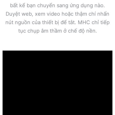
bất kể bạn chuyển sang ứng dụng nào.
Duyệt web, xem video hoặc thậm chí nhấn
nút nguồn của thiết bị để tắt. MHC chỉ tiếp
tục chụp âm thầm ở chế độ nền.