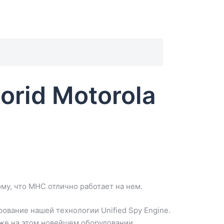
rid Motorola
му, что MHC отлично работает на нем.
ование нашей технологии Unified Spy Engine.
аже на этом новейшем оборудовании.