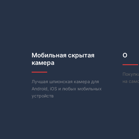
Мобильная скрытая
О
камера
Покупка
на само
Лучшая шпионская камера для
Android, iOS и любых мобильных
устройств