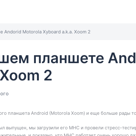
Andorid Motorola Xyboard a.k.a. Xoom 2
шем планшете Ando
 Xoom 2
ВОГО
го планшета Android (Motorola Xoom) и еще больше рады то
ыл выпущен, мы загрузили его MHC и провели стресс-тестир
ожительные, и доказано, что MHC работает очень хорошо д