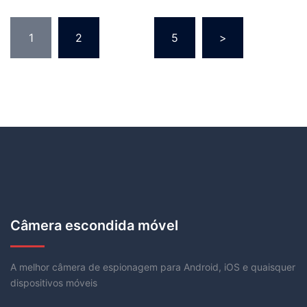
1
2
...
5
>
Câmera escondida móvel
A melhor câmera de espionagem para Android, iOS e quaisquer
dispositivos móveis