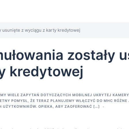
 usunięte z wyciągu z karty kredytowej
ułowania zostały u
y kredytowej
ŚMY WIELE ZAPYTAŃ DOTYCZĄCYCH MOBILNEJ UKRYTEJ KAMERY 
ETNY POMYSŁ, ŻE TERAZ PLANUJEMY WŁĄCZYĆ DO MHC RÓŻNE JĘ
H UŻYTKOWNIKÓW. OPIEKA, ABY ZAOFEROWAĆ […]