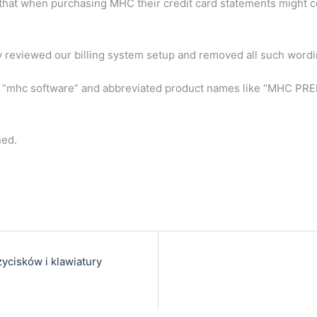
hat when purchasing MHC their credit card statements might co
 reviewed our billing system setup and removed all such wordi
me “mhc software” and abbreviated product names like “MHC 
ned.
ycisków i klawiatury