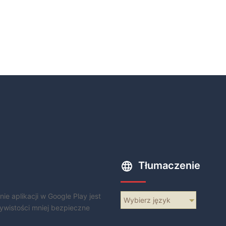
Tłumaczenie
e aplikacji w Google Play jest
Wybierz język
ywistości mniej bezpieczne