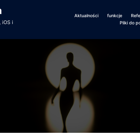
a
Aktualności
funkcje
Refe
 iOS i
Pliki do p