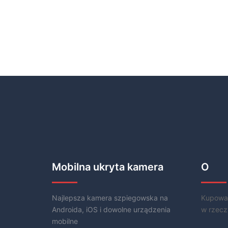
Mobilna ukryta kamera
O
Najlepsza kamera szpiegowska na
Kupowani
Androida, iOS i dowolne urządzenia
w rzecz
mobilne