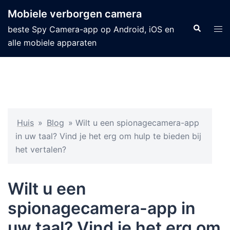
Mobiele verborgen camera
beste Spy Camera-app op Android, iOS en
alle mobiele apparaten
Huis
»
Blog
»
Wilt u een spionagecamera-app
in uw taal? Vind je het erg om hulp te bieden bij
het vertalen?
Wilt u een
spionagecamera-app in
uw taal? Vind je het erg om