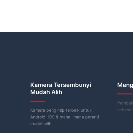
Kamera Tersembunyi
Meng
Mudah Alih
Pembelia
sebenar
Kamera pengintip terbaik untuk
Android, iOS & mana -mana peranti
mudah alih