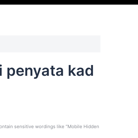
ri penyata kad
ntain sensitive wordings like “Mobile Hidden