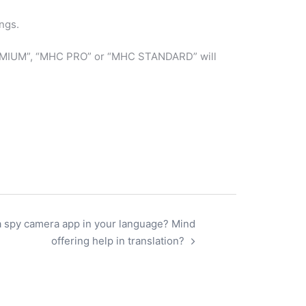
ngs.
PREMIUM”, “MHC PRO” or “MHC STANDARD” will
a spy camera app in your language? Mind
offering help in translation?