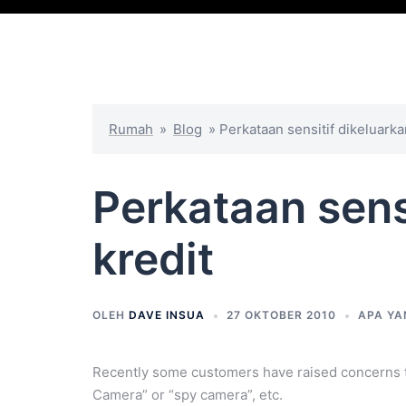
Rumah
»
Blog
»
Perkataan sensitif dikeluarka
Perkataan sens
kredit
OLEH
DAVE INSUA
27 OKTOBER 2010
APA YA
Recently some customers have raised concerns t
Camera” or “spy camera”, etc.