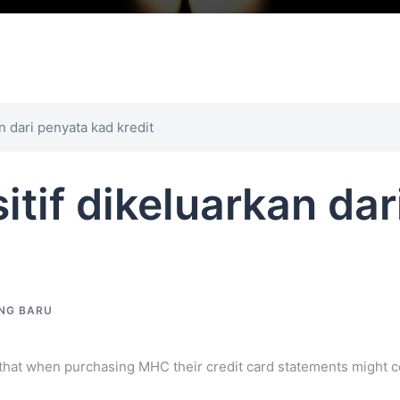
n dari penyata kad kredit
itif dikeluarkan da
NG BARU
hat when purchasing MHC their credit card statements might co