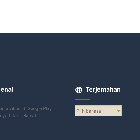
enai
Terjemahan
n aplikasi di Google Play
Pilih bahasa
nya tidak selamat