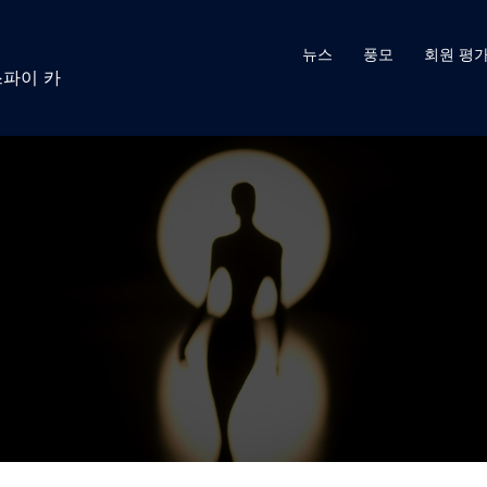
뉴스
풍모
회원 평
 스파이 카