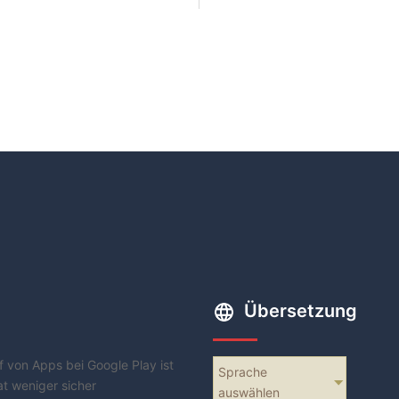
Übersetzung
f von Apps bei Google Play ist
Sprache
at weniger sicher
auswählen