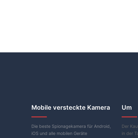
Mobile versteckte Kamera
Um
Die beste Spionagekamera für Android,
Der Kau
iOS und alle mobilen Geräte
in der T