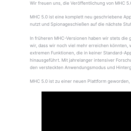
Wir freuen uns, die Veröffentlichung von MHC 5
MHC 5.0 ist eine komplett neu geschriebene App.
nutzt und Spionageschießen auf die nächste Stuf
In früheren MHC-Versionen haben wir stets die g
wir, dass wir noch viel mehr erreichen könnten,
extremen Funktionen, die in keiner Standard-Ap
hinausgeführt. Mit jahrelanger intensiver Forsc
den versteckten Anwendungsmodus und Hintergru
MHC 5.0 ist zu einer neuen Plattform geworden, 