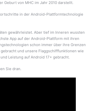
er Geburt von MHC im Jahr 2010 darstellt.
ortschritte in der Android-Plattformtechnologie
ten gewährleistet. Aber tief im Inneren wussten
hste App auf der Android-Plattform mit ihren
lungstechnologien schon immer über ihre Grenzen
u gebracht und unsere Flaggschifffunktionen wie
und Leistung auf Android 17+ gebracht.
en Sie dran.