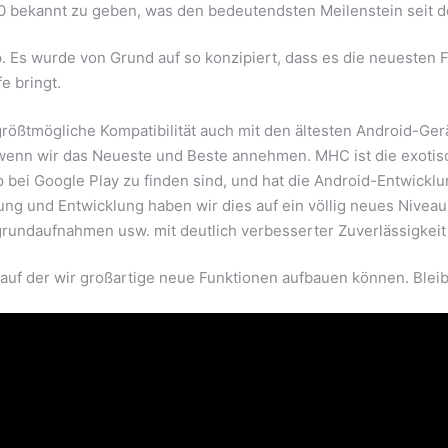
.0 bekannt zu geben, was den bedeutendsten Meilenstein seit d
 Es wurde von Grund auf so konzipiert, dass es die neuesten F
e bringt.
rößtmögliche Kompatibilität auch mit den ältesten Android-Gerä
 wenn wir das Neueste und Beste annehmen. MHC ist die exotisc
p bei Google Play zu finden sind, und hat die Android-Entwick
hung und Entwicklung haben wir dies auf ein völlig neues Nivea
ndaufnahmen usw. mit deutlich verbesserter Zuverlässigkeit 
auf der wir großartige neue Funktionen aufbauen können. Bleib