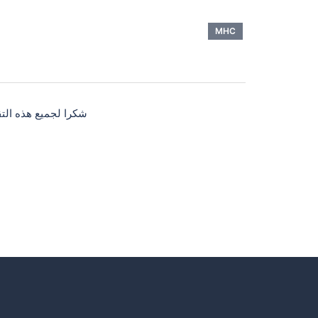
MHC
شكرا لجميع هذه التقييمات 1 نج