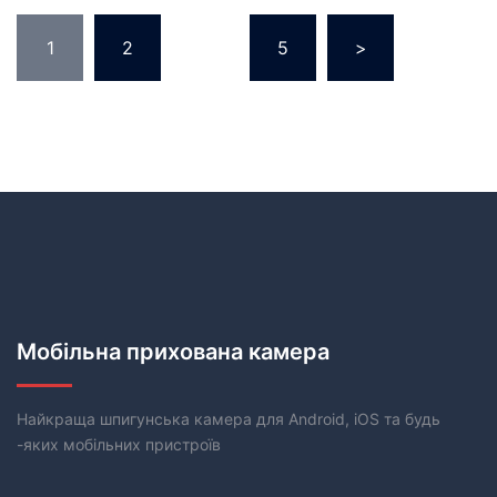
1
2
…
5
>
Мобільна прихована камера
Найкраща шпигунська камера для Android, iOS та будь
-яких мобільних пристроїв